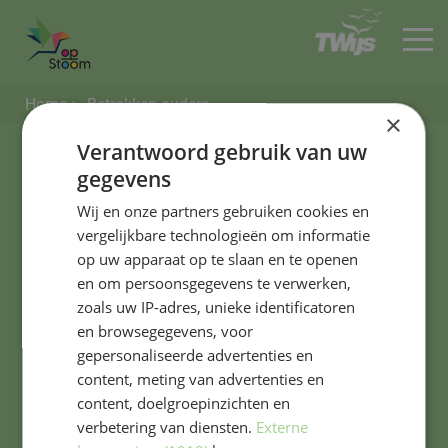
Home
Betrokken ouders
HOME
×
Verantwoord gebruik van uw
gegevens
Adres & contact
Wij en onze partners gebruiken cookies en
vergelijkbare technologieën om informatie
op uw apparaat op te slaan en te openen
Westergracht 3
en om persoonsgegevens te verwerken,
2013 ZJ Haarlem
zoals uw IP-adres, unieke identificatoren
en browsegegevens, voor
0235323861
gepersonaliseerde advertenties en
content, meting van advertenties en
bavo@bavoschool.nl
content, doelgroepinzichten en
verbetering van diensten.
Externe