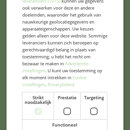
leveranciers (1910)
kunnen uw gegevens
ook verwerken voor deze en andere
doeleinden, waaronder het gebruik van
Belangrijke documenten
nauwkeurige geolocatiegegevens en
apparaateigenschappen. Uw keuzes
gelden alleen voor deze website. Sommige
Schoolgids 2025-2026
leveranciers kunnen zich beroepen op
gerechtvaardigd belang in plaats van
Bijlage schoolgids 2025-2026
toestemming; u hebt het recht om
bezwaar te maken in
Advertentie-
instellingen
. U kunt uw toestemming op
elk moment intrekken in
Cookie-
TWijs pagina's
instellingen
.
Privacybeleid
Over TWijs
Strikt
Prestatie
Targeting
noodzakelijk
Privacy Statement
Wijzig uw cookievoorkeuren
Functioneel