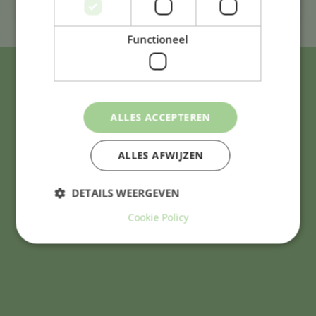
Functioneel
Adres & contact
ALLES ACCEPTEREN
Westergracht 3
ALLES AFWIJZEN
2013 ZJ Haarlem
DETAILS WEERGEVEN
0235323861
Cookie Policy
bavo@bavoschool.nl