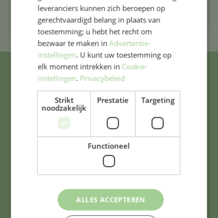
leveranciers kunnen zich beroepen op
gerechtvaardigd belang in plaats van
toestemming; u hebt het recht om
bezwaar te maken in
Advertentie-
instellingen
. U kunt uw toestemming op
elk moment intrekken in
Cookie-
instellingen
.
Privacybeleid
Adres & contact
Strikt
Prestatie
Targeting
noodzakelijk
Westergracht 3
2013 ZJ Haarlem
Functioneel
0235323861
bavo@bavoschool.nl
ALLES ACCEPTEREN