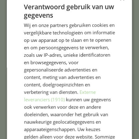
school dat u kunt invullen en terugsturen of
Verantwoord gebruik van uw
afgeven nadat uw kind bij ons is ingeloot.
gegevens
Wij en onze partners gebruiken cookies en
Download het
vergelijkbare technologieën om informatie
aanmeldformulier
op uw apparaat op te slaan en te openen
en om persoonsgegevens te verwerken,
zoals uw IP-adres, unieke identificatoren
en browsegegevens, voor
gepersonaliseerde advertenties en
content, meting van advertenties en
content, doelgroepinzichten en
verbetering van diensten.
Externe
leveranciers (1910)
kunnen uw gegevens
ook verwerken voor deze en andere
doeleinden, waaronder het gebruik van
nauwkeurige geolocatiegegevens en
apparaateigenschappen. Uw keuzes
gelden alleen voor deze website. Sommige