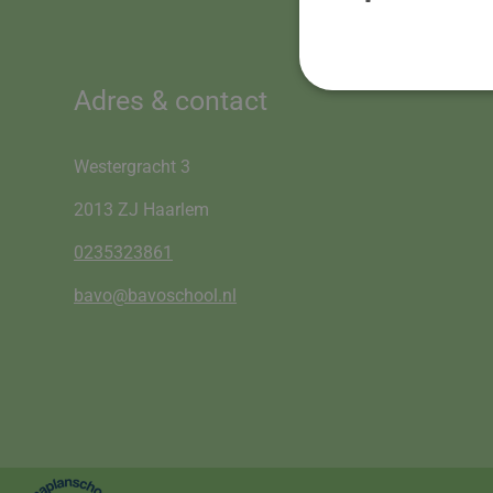
Adres & contact
Westergracht 3
2013 ZJ Haarlem
0235323861
bavo@bavoschool.nl