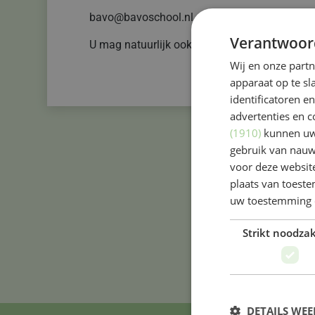
bavo@bavoschool.nl of caroline.clay@twijs.n
Verantwoor
U mag natuurlijk ook altijd even langs komen!
Wij en onze part
apparaat op te s
identificatoren e
advertenties en c
(1910)
kunnen uw 
gebruik van nauw
voor deze websit
plaats van toest
uw toestemming 
Strikt noodzak
DETAILS WE