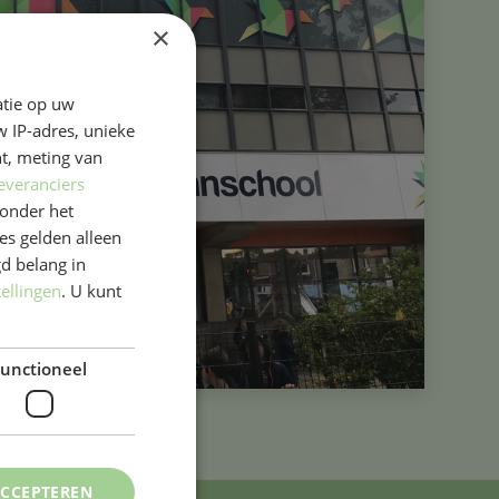
×
atie op uw
 IP-adres, unieke
t, meting van
everanciers
onder het
s gelden alleen
d belang in
tellingen
. U kunt
unctioneel
ACCEPTEREN