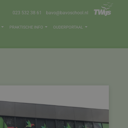
023 532 38 61
bavo@bavoschool.nl
G
PRAKTISCHE INFO
OUDERPORTAAL