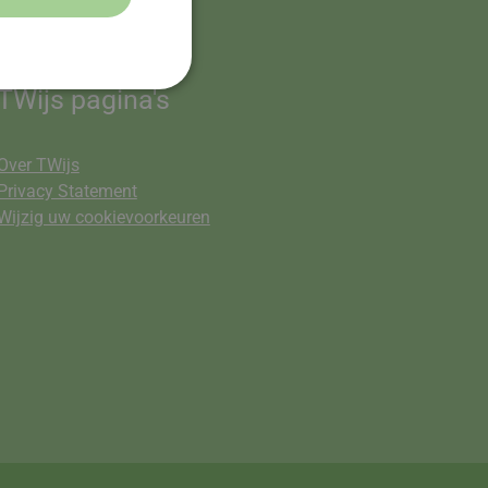
TWijs pagina's
Over TWijs
Privacy Statement
Wijzig uw cookievoorkeuren