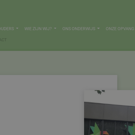
OUDERS
WIE ZIJN WIJ?
ONS ONDERWIJS
ONZE OPVAN
ACT