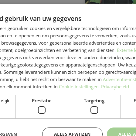
l
d gebruik van uw gegevens
ners gebruiken cookies en vergelijkbare technologieën om inform
laan en te openen en om persoonsgegevens te verwerken, zoals uw
n browsegegevens, voor gepersonaliseerde advertenties en conten
ontent, doelgroepinzichten en verbetering van diensten.
Externe l
gegevens ook verwerken voor deze en andere doeleinden, waar
keurige geolocatiegegevens en apparaateigenschappen. Uw keuze
e. Sommige leveranciers kunnen zich beroepen op gerechtvaardig
emming; u hebt het recht om bezwaar te maken in
Advertentie-ins
op elk moment intrekken in
Cookie-instellingen
.
Privacybeleid
elijk
Prestatie
Targeting
F
ERGEVEN
ALLES AFWIJZEN
ALLES 