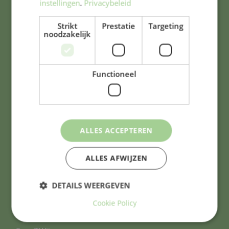
instellingen
.
Privacybeleid
0235323861
Strikt
Prestatie
Targeting
bavo@bavoschool.nl
noodzakelijk
Functioneel
Belangrijke documenten
ALLES ACCEPTEREN
Schoolgids 2025-2026
Bijlage schoolgids 2025-2026
ALLES AFWIJZEN
DETAILS WEERGEVEN
TWijs pagina's
Cookie Policy