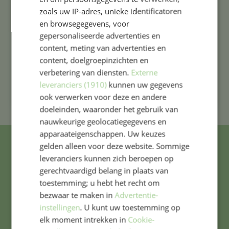
zoals uw IP-adres, unieke identificatoren
Op maandag en vrijdag kunnen de kinderen
en browsegegevens, voor
genieten van een warme, gezonde lunch
gepersonaliseerde advertenties en
verzorgd door Tommy Tomato.
content, meting van advertenties en
content, doelgroepinzichten en
U kunt zich hiervoor aanmelden via de website
verbetering van diensten.
Externe
van
Tommy Tomato
.
leveranciers (1910)
kunnen uw gegevens
ook verwerken voor deze en andere
doeleinden, waaronder het gebruik van
nauwkeurige geolocatiegegevens en
apparaateigenschappen. Uw keuzes
gelden alleen voor deze website. Sommige
leveranciers kunnen zich beroepen op
Adres & contact
gerechtvaardigd belang in plaats van
toestemming; u hebt het recht om
bezwaar te maken in
Advertentie-
Westergracht 3
instellingen
. U kunt uw toestemming op
2013 ZJ Haarlem
elk moment intrekken in
Cookie-