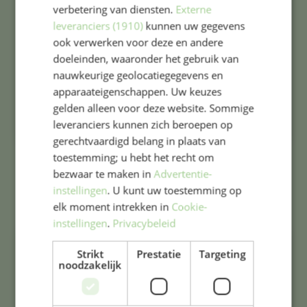
verbetering van diensten.
Externe
leveranciers (1910)
kunnen uw gegevens
ook verwerken voor deze en andere
doeleinden, waaronder het gebruik van
nauwkeurige geolocatiegegevens en
apparaateigenschappen. Uw keuzes
gelden alleen voor deze website. Sommige
leveranciers kunnen zich beroepen op
gerechtvaardigd belang in plaats van
toestemming; u hebt het recht om
Irma van Woerkom
bezwaar te maken in
Advertentie-
Leerkracht groep 3-4 B en cultuurcoördinator
instellingen
. U kunt uw toestemming op
elk moment intrekken in
Cookie-
instellingen
.
Privacybeleid
Strikt
Prestatie
Targeting
noodzakelijk