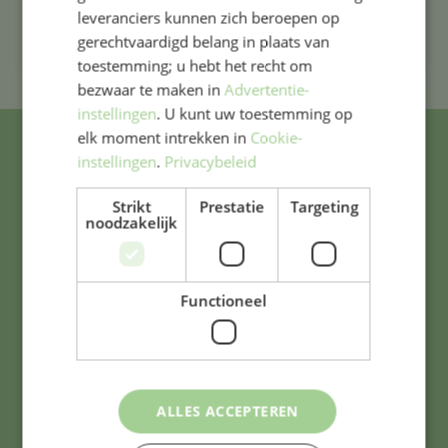
leveranciers kunnen zich beroepen op
gerechtvaardigd belang in plaats van
toestemming; u hebt het recht om
bezwaar te maken in
Advertentie-
instellingen
. U kunt uw toestemming op
elk moment intrekken in
Cookie-
instellingen
.
Privacybeleid
Adres & contact
Strikt
Prestatie
Targeting
noodzakelijk
Westergracht 3
2013 ZJ Haarlem
Functioneel
0235323861
bavo@bavoschool.nl
ALLES ACCEPTEREN