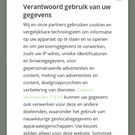
Verantwoord gebruik van uw
activeringscode waarmee u zichzelf en uw
kind kunt aanmelden. Op één account kunt u
gegevens
meerdere kinderen toevoegen.
Wij en onze partners gebruiken cookies en
vergelijkbare technologieën om informatie
Daarnaast zijn ook alle schoolactiviteiten,
op uw apparaat op te slaan en te openen
studiedagen en vakantie in Parro ingepland
en om persoonsgegevens te verwerken,
zoals uw IP-adres, unieke identificatoren
en browsegegevens, voor
gepersonaliseerde advertenties en
content, meting van advertenties en
content, doelgroepinzichten en
verbetering van diensten.
Externe
leveranciers (1910)
kunnen uw gegevens
ook verwerken voor deze en andere
doeleinden, waaronder het gebruik van
nauwkeurige geolocatiegegevens en
apparaateigenschappen. Uw keuzes
gelden alleen voor deze website. Sommige