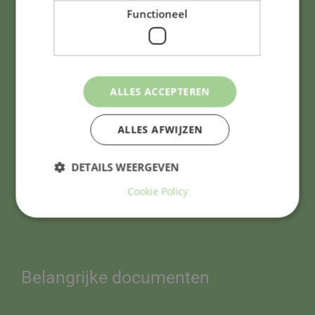
Functioneel
Adres & contact
ALLES ACCEPTEREN
Westergracht 3
2013 ZJ Haarlem
ALLES AFWIJZEN
0235323861
DETAILS WEERGEVEN
bavo@bavoschool.nl
Cookie Policy
Belangrijke documenten