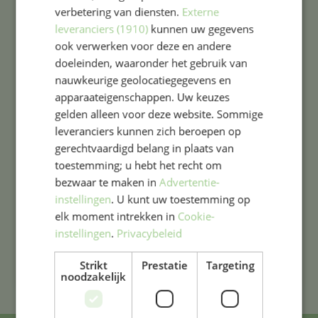
School Haarlem.
verbetering van diensten.
Externe
leveranciers (1910)
kunnen uw gegevens
Meer informatie vindt u op
www.twijs.nl
ook verwerken voor deze en andere
Bavo Basisschool is onderdeel van Stichting
doeleinden, waaronder het gebruik van
TWijs.
nauwkeurige geolocatiegegevens en
apparaateigenschappen. Uw keuzes
gelden alleen voor deze website. Sommige
leveranciers kunnen zich beroepen op
gerechtvaardigd belang in plaats van
toestemming; u hebt het recht om
bezwaar te maken in
Advertentie-
instellingen
. U kunt uw toestemming op
elk moment intrekken in
Cookie-
instellingen
.
Privacybeleid
Strikt
Prestatie
Targeting
noodzakelijk