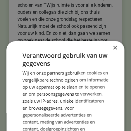
scholen van TWijs ruimte is voor alle kinderen,
ouders en collega’s die zich bij ons thuis
voelen en die onze grondslag respecteren.
Natuurlijk moet de school ook passend zijn
voor uw kind. En zo niet, dan gaan we samen
op zoek naar de school die het beste is voor
×
uw dochter of zoon.
Verantwoord gebruik van uw
TWijs bestuurt 34 scholen in de gemeenten
gegevens
Bloemendaal (met de dorpskernen
Wij en onze partners gebruiken cookies en
Aerdenhout, Bennebroek, Bloemendaal en
vergelijkbare technologieën om informatie
Overveen), Haarlem, Haarlemmermeer,
op uw apparaat op te slaan en te openen
Heemstede en Zandvoort. Ruim 8000 kinderen
en om persoonsgegevens te verwerken,
bezoeken onze scholen; dat zijn scholen voor
zoals uw IP-adres, unieke identificatoren
basisonderwijs, speciaal basisonderwijs,
en browsegegevens, voor
speciaal en voortgezet speciaal onderwijs.
gepersonaliseerde advertenties en
Daarnaast bestuurt TWijs de Internationale
content, meting van advertenties en
Taalklas voor nieuwkomers en de International
content, doelgroepinzichten en